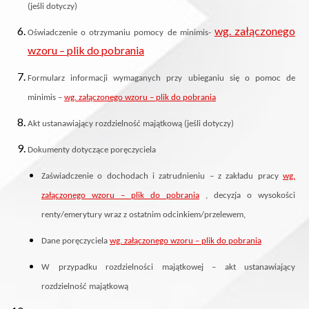
(jeśli dotyczy)
wg. załączonego
Oświadczenie o otrzymaniu pomocy de minimis-
wzoru – plik do pobrania
Formularz informacji wymaganych przy ubieganiu się o pomoc de
minimis –
wg. załączonego wzoru – plik do pobrania
Akt ustanawiający rozdzielność majątkową (jeśli dotyczy)
Dokumenty dotyczące poręczyciela
Zaświadczenie o dochodach i zatrudnieniu – z zakładu pracy
wg.
załączonego wzoru – plik do pobrania
, decyzja o wysokości
renty/emerytury wraz z ostatnim odcinkiem/przelewem,
Dane poręczyciela
wg. załączonego wzoru – plik do pobrania
W przypadku rozdzielności majątkowej – akt ustanawiający
rozdzielność majątkową