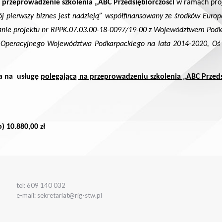
i
przeprowadzenie szkolenia „ABC Przedsiębiorczości
w ramach
proj
j pierwszy biznes jest nadzieją” współfinansowany ze środków Europ
anie projektu nr RPPK.07.03.00-18-0097/19-00 z Województwem Pod
 Operacyjnego Województwa Podkarpackiego na lata 2014-2020, Oś P
ta na usługę
polegającą na przeprowadzeniu szkolenia „ABC Przeds
) 10.880,00 zł
tel: 609 140 032
e-mail: sekretariat@rig-stw.pl