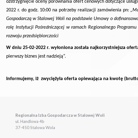
ozstrzygnięcie oceny porównania ofert cenowych dotyczące
usług
2022 r. do godz. 10:00
na potrzeby realizacji
zamówienia pn:
„Mó
Gospodarczą w Stalowej Woli na podstawie Umowy o dofinansow
rolę Instytucji Pośredniczącej w ramach Regionalnego Programu
rozwoju przedsiębiorczości
W dniu 25-02-2022 r. wyłoniona została najkorzystniejsza ofer
pierwszy biznes jest nadzieją”.
Informujemy, iż zwyciężyła oferta opiewająca na kwotę (brutto
Regionalna Izba Gospodarcza w Stalowej Woli
ul. Handlowa 4b
37-450 Stalowa Wola