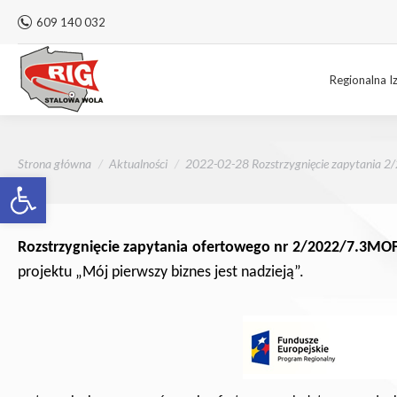
609 140 032
Regionalna I
Jesteś tutaj:
Strona główna
Aktualności
2022-02-28 Rozstrzygnięcie zapytania 
Otwórz pasek narzędzi
Rozstrzygnięcie zapytania ofertowego nr 2/2022/7.3MOF 
projektu „Mój pierwszy biznes jest nadzieją”.