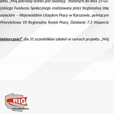
ektu „Mój pierwszy biznes jest nadzieją”
złożonych do dnia 25-02-
ejskiego Funduszu Społecznego realizowany przez Regionalną Izbę
karpackim – Wojewódzkim Urzędem Pracy w Rzeszowie, pełniącym
riorytetowa VII Regionalny Rynek Pracy, Działanie 7.3 Wsparcie
iębiorczości”
dla 31 uczestników szkoleń w ramach
projektu „Mój