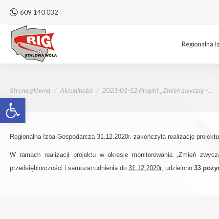
609 140 032
Regionalna I
Jesteś tutaj:
Strona główna
Aktualności
2021-01-12 Projekt „Zmień zwyczaj –…
Otwórz pasek narzędzi
Regionalna Izba Gospodarcza 31.12.2020r. zakończyła realizację projektu
W ramach realizacji projektu w okresie monitorowania „Zmień zwycz
przedsiębiorczości i samozatrudnienia do
31.12.2020r.
udzielono
33 poży