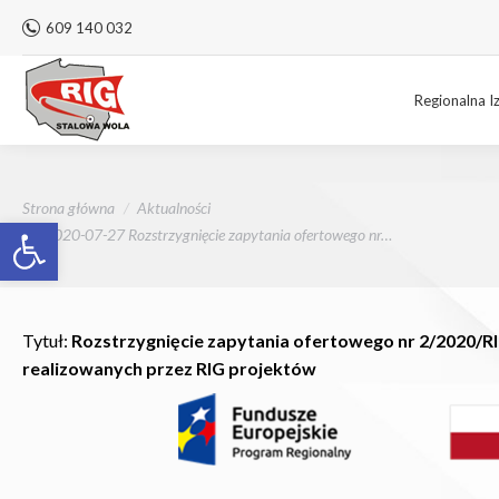
609 140 032
Regionalna I
Jesteś tutaj:
Strona główna
Aktualności
Otwórz pasek narzędzi
2020-07-27 Rozstrzygnięcie zapytania ofertowego nr…
Tytuł:
Rozstrzygnięcie zapytania ofertowego nr 2/2020/RI
realizowanych przez RIG projektów