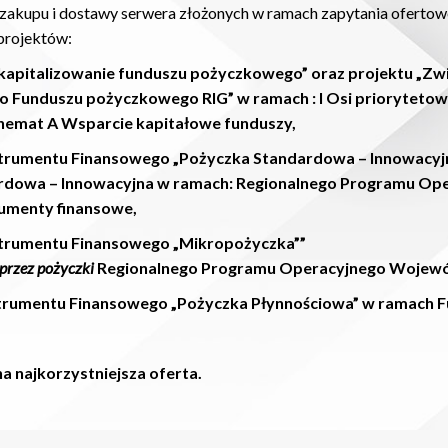
akupu i dostawy serwera złożonych w ramach zapytania ofertoweg
projektów:
okapitalizowanie funduszu pożyczkowego” oraz projektu „Zw
o Funduszu pożyczkowego RIG” w ramach : I Osi prioryteto
chemat A Wsparcie kapitałowe funduszy,
nstrumentu Finansowego „Pożyczka Standardowa – Innowac
rdowa – Innowacyjna w ramach: Regionalnego Programu Op
rumenty finansowe,
strumentu Finansowego „Mikropożyczka””
przez pożyczki
Regionalnego Programu Operacyjnego Wojewó
strumentu Finansowego „Pożyczka Płynnościowa” w ramach
a najkorzystniejsza oferta.