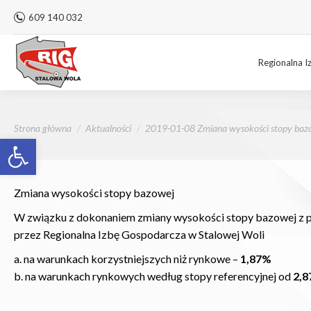
609 140 032
Regionalna I
Jesteś tutaj:
Strona główna
Aktualności
2019-01-08 Zmiana wysokości stopy baz
Otwórz pasek narzędzi
Zmiana wysokości stopy bazowej
W związku z dokonaniem zmiany wysokości stopy bazowej z pr
przez Regionalna Izbę Gospodarcza w Stalowej Woli
a. na warunkach korzystniejszych niż rynkowe –
1,87%
b. na warunkach rynkowych według stopy referencyjnej od
2,