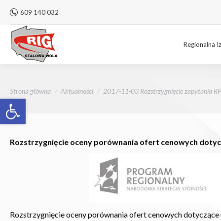
609 140 032
Regionalna I
Jesteś tutaj:
Strona główna
Aktualności
2017-11-03 Rozstrzygnięcie zapytania 
Otwórz pasek narzędzi
Rozstrzygnięcie oceny porównania ofert cenowych dotyc
Rozstrzygnięcie oceny porównania ofert cenowych dotyczące 