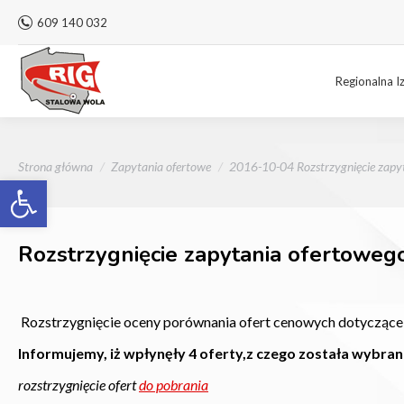
609 140 032
Regionalna I
Jesteś tutaj:
Strona główna
Zapytania ofertowe
2016-10-04 Rozstrzygnięcie zapy
Otwórz pasek narzędzi
Rozstrzygnięcie zapytania ofertowego
Rozstrzygnięcie oceny porównania ofert cenowych dotyczące 
Informujemy, iż wpłynęły 4 oferty,z czego
została wybrana
rozstrzygnięcie ofert
do pobrania