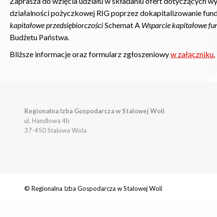
Zaprasza do wzięcia udziału w składaniu ofert dotyczących
wy
działalności pożyczkowej RIG poprzez dokapitalizowanie fu
kapitałowe przedsiębiorczości
Schemat A
Wsparcie kapitałowe fu
Budżetu Państwa.
Bliższe informacje oraz formularz zgłoszeniowy
w załączniku.
Regionalna Izba Gospodarcza w Stalowej Woli
ul. Handlowa 4b
37-450 Stalowa Wola
© Regionalna Izba Gospodarcza w Stalowej Woli