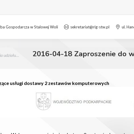
zba Gospodarcza w Stalowej Woli
sekretariat@rig-stw.pl
ul. Ha
2016-04-18 Zaproszenie do wz
ia udziału…
czące
usługi dostawy 2 zestawów komputerowych