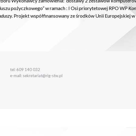
boru Wykonawcy zamówienia: dostawy 2 zestawów komputerowych
nduszu pożyczkowego” w ramach : I Osi priorytetowej RPO WP
Kon
nduszy.
Projekt współfinansowany ze środków Unii Europejskiej 
tel: 609 140 032
e-mail: sekretariat@rig-stw.pl