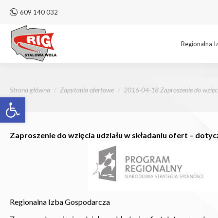
609 140 032
Regionalna I
Jesteś tutaj:
Strona główna
Zapytania ofertowe
2016-04-18 Zaproszenie do wzięc
Otwórz pasek narzędzi
Zaproszenie do wzięcia udziału w składaniu ofert – doty
Regionalna Izba Gospodarcza