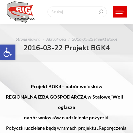
Szukaj:
Jesteś tutaj:
Strona główna
Aktualności
2016-03-22 Projekt BGK4
Otwórz pasek narzędzi
2016-03-22 Projekt BGK4
Projekt BGK4 – nabór wniosków
REGIONALNA IZBA GOSPODARCZA w Stalowej Woli
ogłasza
nabór wniosków o udzielenie pożyczki
Pożyczki udzielane będą w ramach projektu „Reporęczenia