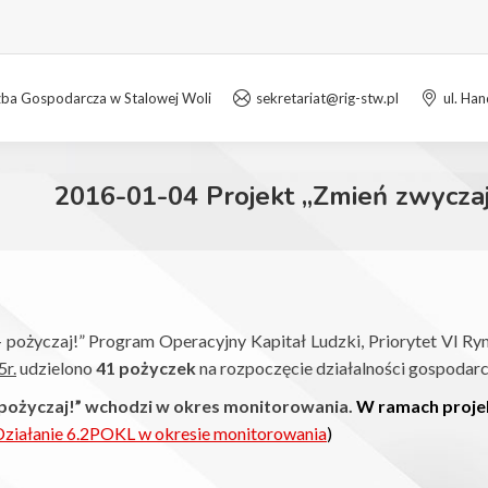
zba Gospodarcza w Stalowej Woli
sekretariat@rig-stw.pl
ul. Ha
2016-01-04 Projekt „Zmień zwyczaj
 pożyczaj!” Program Operacyjny Kapitał Ludzki, Priorytet VI Ryn
5r.
udzielono
41 pożyczek
na rozpoczęcie działalności gospodar
– pożyczaj!” wchodzi w okres monitorowania.
W ramach proje
Działanie 6.2POKL w okresie monitorowania
)