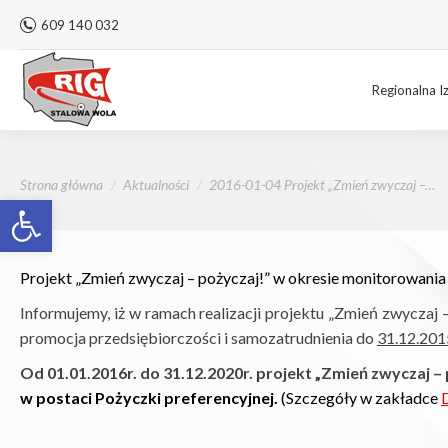
609 140 032
Regionalna I
Jesteś tutaj:
Strona główna
Aktualności
2016-01-04 Projekt „Zmień zwyczaj –…
Otwórz pasek narzędzi
Projekt „Zmień zwyczaj – pożyczaj!” w okresie monitorowania
Informujemy, iż w ramach realizacji projektu
„Zmień zwyczaj –
promocja przedsiębiorczości i samozatrudnienia do
31.12.201
Od 01.01.2016r. do 31.12.2020r. projekt „Zmień zwyczaj 
w postaci Pożyczki preferencyjnej.
(Szczegóły w zakładce