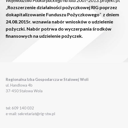
Województwa Podkarpackiego na lata 2007-2013
. projekt pt
„
Rozszerzenie działalności pożyczkowej RIG poprzez
dokapitalizowanie Funduszu Pożyczkowego
”
z dniem
24.08.2015r. wznawia nabór wniosków o udzielenie
pożyczki. Nabór potrwa do wyczerpania środków
finansowych na udzielenie pożyczek.
Regionalna Izba Gospodarcza w Stalowej Woli
ul. Handlowa 4b
37-450 Stalowa Wola
tel: 609 140 032
e-mail: sekretariat@rig-stw.pl