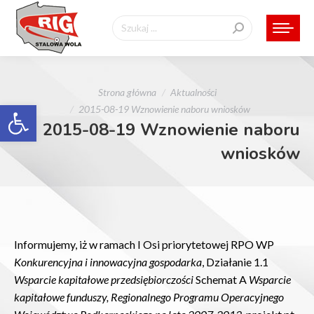
Szukaj:
Jesteś tutaj:
Strona główna
Aktualności
Otwórz pasek narzędzi
2015-08-19 Wznowienie naboru wniosków
2015-08-19 Wznowienie naboru
wniosków
Informujemy, iż w ramach I Osi priorytetowej RPO WP
Konkurencyjna i innowacyjna gospodarka
, Działanie 1.1
Wsparcie kapitałowe przedsiębiorczości
Schemat A
Wsparcie
kapitałowe funduszy, Regionalnego Programu Operacyjnego