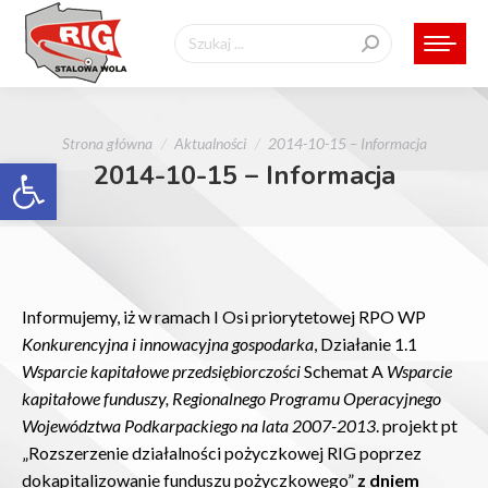
Szukaj:
Jesteś tutaj:
Strona główna
Aktualności
2014-10-15 – Informacja
Otwórz pasek narzędzi
2014-10-15 – Informacja
Informujemy, iż w ramach I Osi priorytetowej RPO WP
Konkurencyjna i innowacyjna gospodarka
, Działanie 1.1
Wsparcie kapitałowe przedsiębiorczości
Schemat A
Wsparcie
kapitałowe funduszy, Regionalnego Programu Operacyjnego
Województwa Podkarpackiego na lata 2007-2013
. projekt pt
„Rozszerzenie działalności pożyczkowej RIG poprzez
dokapitalizowanie funduszu pożyczkowego”
z dniem