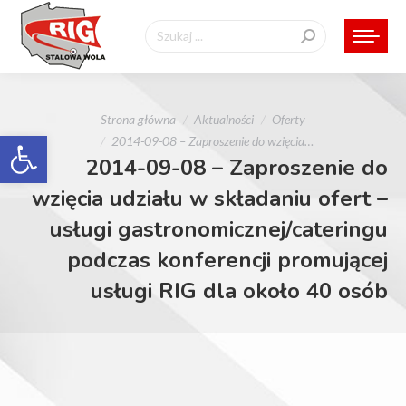
Szukaj:
Jesteś tutaj:
Strona główna
Aktualności
Oferty
Otwórz pasek narzędzi
2014-09-08 – Zaproszenie do wzięcia…
2014-09-08 – Zaproszenie do
wzięcia udziału w składaniu ofert –
usługi gastronomicznej/cateringu
podczas konferencji promującej
usługi RIG dla około 40 osób