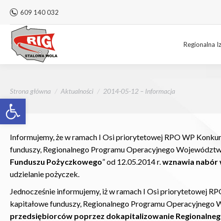
609 140 032
Regionalna I
Jesteś tutaj:
Strona główna
Aktualności
2014-05-12 – Informacja
Otwórz pasek narzędzi
Informujemy, że w ramach I Osi priorytetowej RPO WP Konkur
funduszy, Regionalnego Programu Operacyjnego Województwa 
Funduszu Pożyczkowego
” od 12.05.2014 r.
wznawia nabór 
udzielanie pożyczek.
Jednocześnie informujemy, iż w ramach I Osi priorytetowej 
kapitałowe funduszy, Regionalnego Programu Operacyjnego W
przedsiębiorców poprzez dokapitalizowanie Regionalne