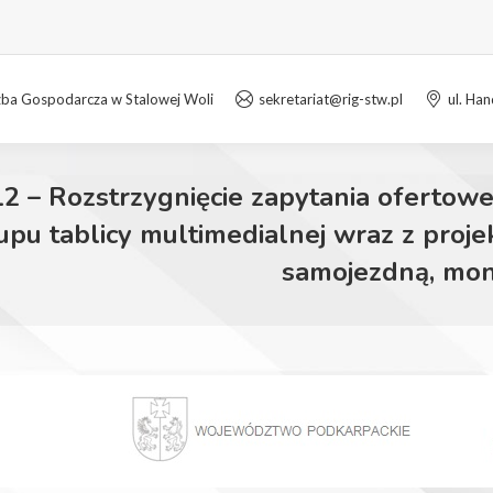
zba Gospodarcza w Stalowej Woli
sekretariat@rig-stw.pl
ul. Ha
2 – Rozstrzygnięcie zapytania ofertowe
upu tablicy multimedialnej wraz z pro
samojezdną, moni