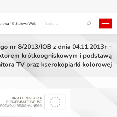
Szukaj:
ndlowa 4B, Stalowa Wola
go nr 8/2013/IOB z dnia 04.11.2013r –
jektorem krótkoogniskowym i podstawą
tora TV oraz kserokopiarki kolorowej