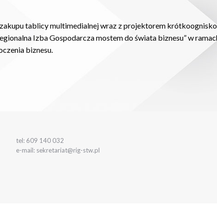
zakupu tablicy multimedialnej wraz z projektorem krótkoognisk
„Regionalna Izba Gospodarcza mostem do świata biznesu” w ra
oczenia biznesu.
tel: 609 140 032
e-mail: sekretariat@rig-stw.pl