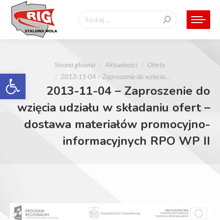
Szukaj:
Jesteś tutaj:
Strona główna
Aktualności
Oferty
Otwórz pasek narzędzi
2013-11-04 – Zaproszenie do wzięcia…
2013-11-04 – Zaproszenie do
wzięcia udziału w składaniu ofert –
dostawa materiałów promocyjno-
informacyjnych RPO WP II