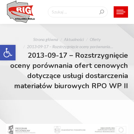
Szukaj:
Jesteś tutaj:
Strona główna
Aktualności
Oferty
Otwórz pasek narzędzi
2013-09-17 – Rozstrzygnięcie oceny porównania…
2013-09-17 – Rozstrzygnięcie
oceny porównania ofert cenowych
dotyczące usługi dostarczenia
materiałów biurowych RPO WP II